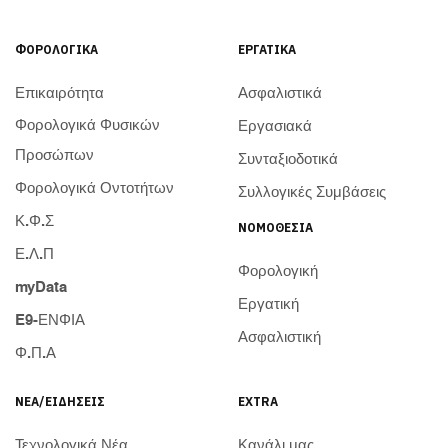
ΦΟΡΟΛΟΓΙΚΆ
ΕΡΓΑΤΙΚΆ
Επικαιρότητα
Ασφαλιστικά
Φορολογικά Φυσικών
Εργασιακά
Προσώπων
Συνταξιοδοτικά
Φορολογικά Οντοτήτων
Συλλογικές Συμβάσεις
Κ.Φ.Σ
ΝΟΜΟΘΕΣΊΑ
Ε.Λ.Π
Φορολογική
myData
Εργατική
E9-ΕΝΦΙΑ
Ασφαλιστική
Φ.Π.Α
ΝΈΑ/ΕΙΔΉΣΕΙΣ
EXTRA
Τεχνολογικά Νέα
Κανάλι μας