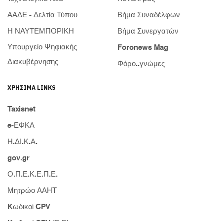
ΑΑΔΕ - Δελτία Τύπου
Βήμα Συναδέλφων
Η ΝΑΥΤΕΜΠΟΡΙΚΗ
Βήμα Συνεργατών
Υπουργείο Ψηφιακής
Foronews Mag
Διακυβέρνησης
Φόρο..γνώμες
ΧΡΉΣΙΜΑ LINKS
Taxisnet
e-ΕΦΚΑ
Η.ΔΙ.Κ.Α.
gov.gr
Ο.Π.Ε.Κ.Ε.Π.Ε.
Μητρώο ΑΑΗΤ
Kωδικοί CPV