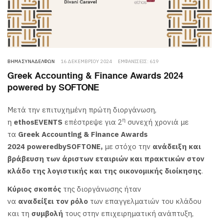
ΒΉΜΑ ΣΥΝΑΔΈΛΦΩΝ
16 ΔΕΚΕΜΒΡΊΟΥ 2024
ΕΜΦΑΝΊΣΕΙΣ: 619
Greek Accounting & Finance Awards 2024
powered by SOFTONE
Μετά την επιτυχημένη πρώτη διοργάνωση,
η
η
ethosEVENTS
επέστρεψε για 2
συνεχή χρονιά με
τα
Greek Accounting & Finance Awards
2024 powered
by
SOFTONE
,
με στόχο την
ανάδειξη και
βράβευση των άριστων εταιριών και πρακτικών στον
κλάδο της λογιστικής και της οικονομικής διοίκησης
.
Κύριος σκοπός
της διοργάνωσης ήταν
να
αναδείξει
τον
ρόλο
των επαγγελματιών του κλάδου
και τη
συμβολή
τους στην επιχειρηματική ανάπτυξη,