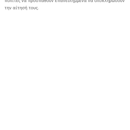
πολίτες να προσπαθούν επανειλημμένα να ολοκληρώσουν
την αίτησή τους.