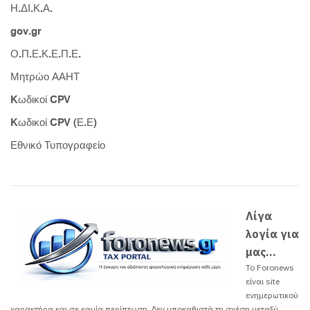
Η.ΔΙ.Κ.Α.
gov.gr
Ο.Π.Ε.Κ.Ε.Π.Ε.
Μητρώο ΑΑΗΤ
Kωδικοί CPV
Kωδικοί CPV (Ε.Ε)
Εθνικό Τυπογραφείο
Λίγα
λογία για
μας...
Το Foronews
είναι site
ενημερωτικού
χαρακτήρα και σε καμία περίπτωση, δεν υποκαθιστά τη σχέση μεταξύ