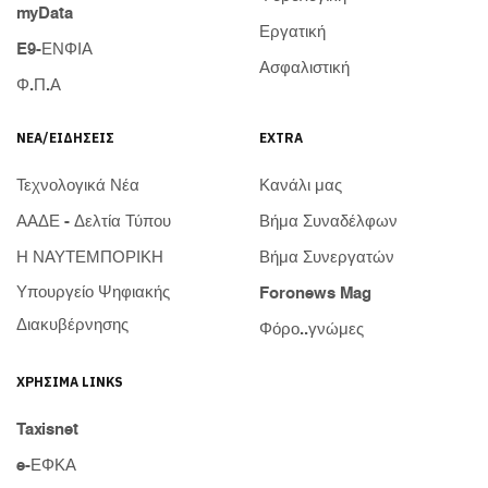
myData
Εργατική
E9-ΕΝΦΙΑ
Ασφαλιστική
Φ.Π.Α
ΝΈΑ/ΕΙΔΉΣΕΙΣ
EXTRA
Τεχνολογικά Νέα
Κανάλι μας
ΑΑΔΕ - Δελτία Τύπου
Βήμα Συναδέλφων
Η ΝΑΥΤΕΜΠΟΡΙΚΗ
Βήμα Συνεργατών
Υπουργείο Ψηφιακής
Foronews Mag
Διακυβέρνησης
Φόρο..γνώμες
ΧΡΉΣΙΜΑ LINKS
Taxisnet
e-ΕΦΚΑ