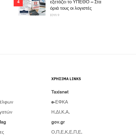
εξετάζει το ΥΠΕΘΟ – Στα
4
όριά τους οι λογιστές
ΙΟΥΛ 9
ΧΡΉΣΙΜΑ LINKS
Taxisnet
δέλφων
e-ΕΦΚΑ
γατών
Η.ΔΙ.Κ.Α.
Mag
gov.gr
ες
Ο.Π.Ε.Κ.Ε.Π.Ε.