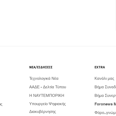
ΝΈΑ/ΕΙΔΉΣΕΙΣ
EXTRA
Τεχνολογικά Νέα
Κανάλι μας
ΑΑΔΕ - Δελτία Τύπου
Βήμα Συνα
Η ΝΑΥΤΕΜΠΟΡΙΚΗ
Βήμα Συνερ
Υπουργείο Ψηφιακής
ις
Foronews 
Διακυβέρνησης
Φόρο..γνώμ