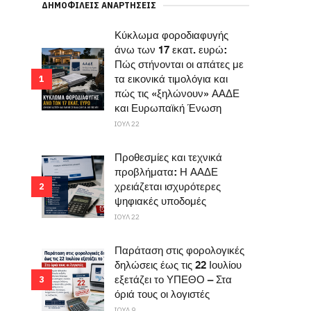
ΔΗΜΟΦΙΛΕΊΣ ΑΝΑΡΤΉΣΕΙΣ
Κύκλωμα φοροδιαφυγής
άνω των 17 εκατ. ευρώ:
Πώς στήνονται οι απάτες με
τα εικονικά τιμολόγια και
1
πώς τις «ξηλώνουν» ΑΑΔΕ
και Ευρωπαϊκή Ένωση
ΙΟΥΛ 22
Προθεσμίες και τεχνικά
προβλήματα: Η ΑΑΔΕ
χρειάζεται ισχυρότερες
2
ψηφιακές υποδομές
ΙΟΥΛ 22
Παράταση στις φορολογικές
δηλώσεις έως τις 22 Ιουλίου
εξετάζει το ΥΠΕΘΟ – Στα
3
όριά τους οι λογιστές
ΙΟΥΛ 9