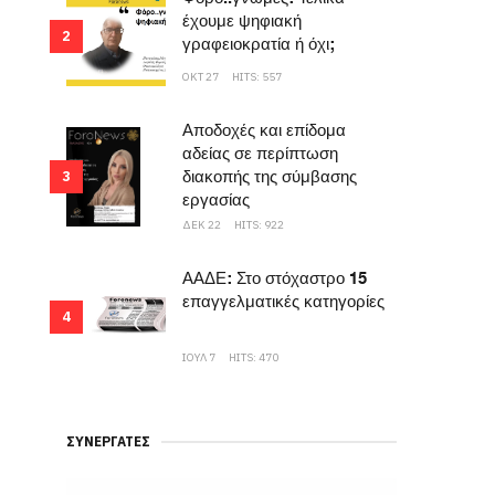
έχουμε ψηφιακή
2
γραφειοκρατία ή όχι;
ΟΚΤ 27
HITS: 557
Αποδοχές και επίδομα
αδείας σε περίπτωση
διακοπής της σύμβασης
3
εργασίας
ΔΕΚ 22
HITS: 922
ΑΑΔΕ: Στο στόχαστρο 15
επαγγελματικές κατηγορίες
4
ΙΟΥΛ 7
HITS: 470
ΣΥΝΕΡΓΆΤΕΣ