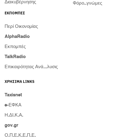
Διακυβέρνησης
Φόρο..γνώμες
ΕΚΠΟΜΠΈΣ
Περί Οικονομίας
AlphaRadio
Εκπομπές
TalkRadio
Επικαιρότητας Ανά...λυσις
ΧΡΉΣΙΜΑ LINKS
Taxisnet
e-ΕΦΚΑ
Η.ΔΙ.Κ.Α.
gov.gr
Ο.Π.Ε.Κ.Ε.Π.Ε.