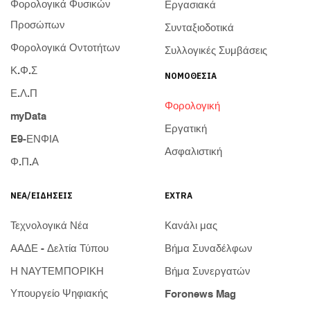
Φορολογικά Φυσικών
Εργασιακά
Προσώπων
Συνταξιοδοτικά
Φορολογικά Οντοτήτων
Συλλογικές Συμβάσεις
Κ.Φ.Σ
ΝΟΜΟΘΕΣΊΑ
Ε.Λ.Π
Φορολογική
myData
Εργατική
E9-ΕΝΦΙΑ
Ασφαλιστική
Φ.Π.Α
ΝΈΑ/ΕΙΔΉΣΕΙΣ
EXTRA
Τεχνολογικά Νέα
Κανάλι μας
ΑΑΔΕ - Δελτία Τύπου
Βήμα Συναδέλφων
Η ΝΑΥΤΕΜΠΟΡΙΚΗ
Βήμα Συνεργατών
Υπουργείο Ψηφιακής
Foronews Mag