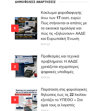
ΔΗΜΟΦΙΛΕΊΣ ΑΝΑΡΤΉΣΕΙΣ
Κύκλωμα φοροδιαφυγής
άνω των 17 εκατ. ευρώ:
Πώς στήνονται οι απάτες με
τα εικονικά τιμολόγια και
1
πώς τις «ξηλώνουν» ΑΑΔΕ
και Ευρωπαϊκή Ένωση
ΙΟΥΛ 22
Προθεσμίες και τεχνικά
προβλήματα: Η ΑΑΔΕ
χρειάζεται ισχυρότερες
2
ψηφιακές υποδομές
ΙΟΥΛ 22
Παράταση στις φορολογικές
δηλώσεις έως τις 22 Ιουλίου
εξετάζει το ΥΠΕΘΟ – Στα
3
όριά τους οι λογιστές
ΙΟΥΛ 9