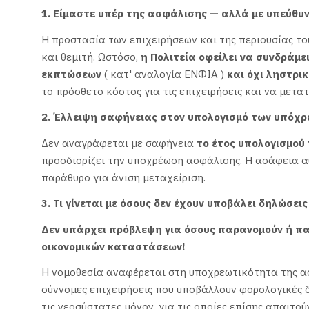
1. Είμαστε υπέρ της ασφάλισης — αλλά με υπεύθυ
Η προστασία των επιχειρήσεων και της περιουσίας τ
και θεμιτή. Ωστόσο,
η Πολιτεία οφείλει να συνδράμε
εκπτώσεων
( κατ' αναλογία ΕΝΦΙΑ )
και όχι ληστρι
το πρόσθετο κόστος για τις επιχειρήσεις και να μετα
2. Έλλειψη σαφήνειας στον υπολογισμό των υπόχρ
Δεν αναγράφεται με σαφήνεια
το έτος υπολογισμού
προσδιορίζει την υποχρέωση ασφάλισης. Η ασάφεια α
παράθυρο για άνιση μεταχείριση.
3. Τι γίνεται με όσους δεν έχουν υποβάλει δηλώσει
Δεν υπάρχει πρόβλεψη για όσους παρανομούν ή π
οικονομικών καταστάσεων!
Η νομοθεσία αναφέρεται στη υποχρεωτικότητα της ασφ
σύννομες επιχειρήσεις που υποβάλλουν φορολογικές δ
τις νεοσύστατες μόνον, για τις οποίες επίσης απαιτού