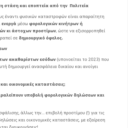
νη στάση και εποπτεία από την Πολιτεία
ους έναντι φυσικών καταστροφών είναι απαραίτητη
ι ενεργά
μέσω
φορολογικών κινήτρων ή
κών κι άστοχων προστίμων
, ώστε να εξισορροπηθεί
τραπεί σε
δημιουργικό όφελος.
εων
 των ακαθαρίστων εσόδων
(υπονοείται το 2023) που
υτή δημιουργεί ανασφάλεια δικαίου και ανοίγει
ς και οικονομικές καταστάσεις;
αραλείπουν υποβολή φορολογικών δηλώσεων και
άλισης, άλλως την… επιβολή προστίμου (!) για τις
ηλώσεις και οικονομικές καταστάσεις, με εξαίρεση
νται διευκρινήσεις!