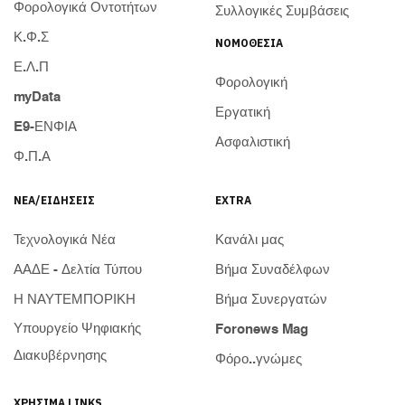
Φορολογικά Οντοτήτων
Συλλογικές Συμβάσεις
Κ.Φ.Σ
ΝΟΜΟΘΕΣΊΑ
Ε.Λ.Π
Φορολογική
myData
Εργατική
E9-ΕΝΦΙΑ
Ασφαλιστική
Φ.Π.Α
ΝΈΑ/ΕΙΔΉΣΕΙΣ
EXTRA
Τεχνολογικά Νέα
Κανάλι μας
ΑΑΔΕ - Δελτία Τύπου
Βήμα Συναδέλφων
Η ΝΑΥΤΕΜΠΟΡΙΚΗ
Βήμα Συνεργατών
Υπουργείο Ψηφιακής
Foronews Mag
Διακυβέρνησης
Φόρο..γνώμες
ΧΡΉΣΙΜΑ LINKS