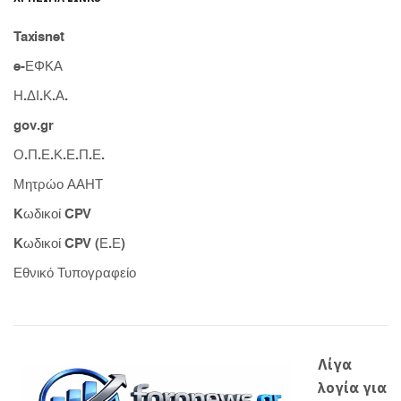
Taxisnet
e-ΕΦΚΑ
Η.ΔΙ.Κ.Α.
gov.gr
Ο.Π.Ε.Κ.Ε.Π.Ε.
Μητρώο ΑΑΗΤ
Kωδικοί CPV
Kωδικοί CPV (Ε.Ε)
Εθνικό Τυπογραφείο
Λίγα
λογία για