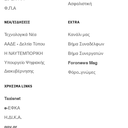
Ασφαλιστική
Φ.Π.Α
ΝΈΑ/ΕΙΔΉΣΕΙΣ
EXTRA
Τεχνολογικά Νέα
Κανάλι μας
ΑΑΔΕ - Δελτία Τύπου
Βήμα Συναδέλφων
Η ΝΑΥΤΕΜΠΟΡΙΚΗ
Βήμα Συνεργατών
Υπουργείο Ψηφιακής
Foronews Mag
Διακυβέρνησης
Φόρο..γνώμες
ΧΡΉΣΙΜΑ LINKS
Taxisnet
e-ΕΦΚΑ
Η.ΔΙ.Κ.Α.
gov.gr