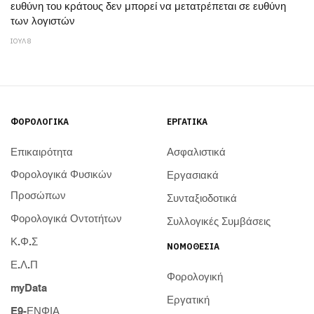
ευθύνη του κράτους δεν μπορεί να μετατρέπεται σε ευθύνη
των λογιστών
ΙΟΥΛ 8
ΦΟΡΟΛΟΓΙΚΆ
ΕΡΓΑΤΙΚΆ
Επικαιρότητα
Ασφαλιστικά
Φορολογικά Φυσικών
Εργασιακά
Προσώπων
Συνταξιοδοτικά
Φορολογικά Οντοτήτων
Συλλογικές Συμβάσεις
Κ.Φ.Σ
ΝΟΜΟΘΕΣΊΑ
Ε.Λ.Π
Φορολογική
myData
Εργατική
E9-ΕΝΦΙΑ