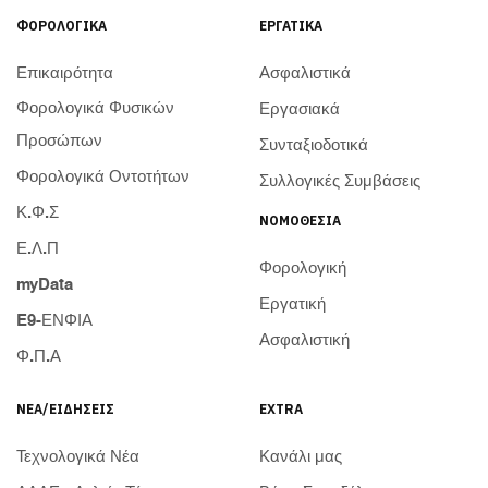
ΦΟΡΟΛΟΓΙΚΆ
ΕΡΓΑΤΙΚΆ
Επικαιρότητα
Ασφαλιστικά
Φορολογικά Φυσικών
Εργασιακά
Προσώπων
Συνταξιοδοτικά
Φορολογικά Οντοτήτων
Συλλογικές Συμβάσεις
Κ.Φ.Σ
ΝΟΜΟΘΕΣΊΑ
Ε.Λ.Π
Φορολογική
myData
Εργατική
E9-ΕΝΦΙΑ
Ασφαλιστική
Φ.Π.Α
ΝΈΑ/ΕΙΔΉΣΕΙΣ
EXTRA
Τεχνολογικά Νέα
Κανάλι μας