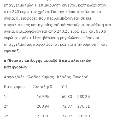
επαγγελματιών. Η επιβάρυνση κινείται κατ' ελάχιστον
στα 243 ευρώ τον χρόνο. Για την κύρια ασφάλιση και
υγεία, οι εισφορές που περιλαμβάνονται σε έξι
ασφαλιστικές κατηγορίες, ειδικά για κύρια ασφάλιση και
υγεία, διαμορφώνονται από 240,25 ευρώ έως και 630,6
ευρώ τον μήνα. Η επιβάρυνση μεγαλώνει εφόσον οι
επαγγελματίες ασφαλίζονται και για επικούρηση ή και
εφάπαξ.
■ Πίνακας επιλογής μεταξύ 6 ασφαλιστικών
κατηγοριών
Ασφαλ/κές Κλάδος Κύριας Κλάδος Σύνολο€
Κατηγορίες Σύνταξης€ Υ.Π
1η 169,95 60,30 230,25
2η 203,94 72,37 276,31
3η 258,76 72,37 331,13