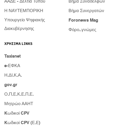
ΑΑΔΕ - Δελτία Τύπου
Βήμα Συναδέλφων
Η ΝΑΥΤΕΜΠΟΡΙΚΗ
Βήμα Συνεργατών
Υπουργείο Ψηφιακής
Foronews Mag
Διακυβέρνησης
Φόρο..γνώμες
ΧΡΉΣΙΜΑ LINKS
Taxisnet
e-ΕΦΚΑ
Η.ΔΙ.Κ.Α.
gov.gr
Ο.Π.Ε.Κ.Ε.Π.Ε.
Μητρώο ΑΑΗΤ
Kωδικοί CPV
Kωδικοί CPV (Ε.Ε)