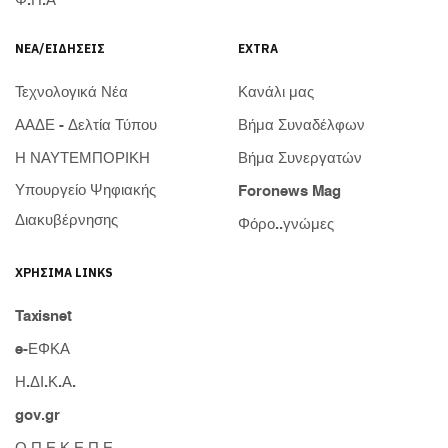
Φ.Π.Α
ΝΈΑ/ΕΙΔΉΣΕΙΣ
EXTRA
Τεχνολογικά Νέα
Κανάλι μας
ΑΑΔΕ - Δελτία Τύπου
Βήμα Συναδέλφων
Η ΝΑΥΤΕΜΠΟΡΙΚΗ
Βήμα Συνεργατών
Υπουργείο Ψηφιακής
Foronews Mag
Διακυβέρνησης
Φόρο..γνώμες
ΧΡΉΣΙΜΑ LINKS
Taxisnet
e-ΕΦΚΑ
Η.ΔΙ.Κ.Α.
gov.gr