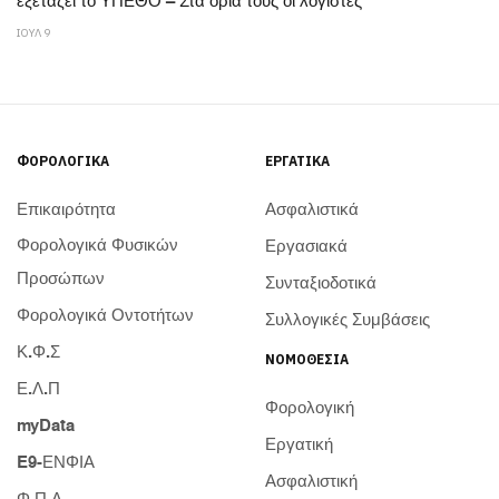
εξετάζει το ΥΠΕΘΟ – Στα όριά τους οι λογιστές
ΙΟΥΛ 9
ΦΟΡΟΛΟΓΙΚΆ
ΕΡΓΑΤΙΚΆ
Επικαιρότητα
Ασφαλιστικά
Φορολογικά Φυσικών
Εργασιακά
Προσώπων
Συνταξιοδοτικά
Φορολογικά Οντοτήτων
Συλλογικές Συμβάσεις
Κ.Φ.Σ
ΝΟΜΟΘΕΣΊΑ
Ε.Λ.Π
Φορολογική
myData
Εργατική
E9-ΕΝΦΙΑ
Ασφαλιστική