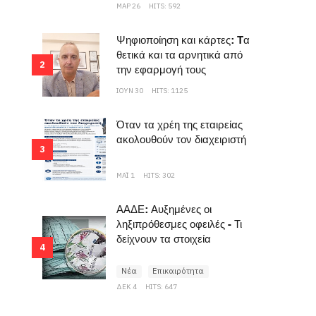
ΜΑΡ 26
HITS: 592
Ψηφιοποίηση και κάρτες: Tα
θετικά και τα αρνητικά από
2
την εφαρμογή τους
ΙΟΥΝ 30
HITS: 1125
Όταν τα χρέη της εταιρείας
ακολουθούν τον διαχειριστή
3
ΜΆΙ 1
HITS: 302
ΑΑΔΕ: Αυξημένες οι
ληξιπρόθεσμες οφειλές - Τι
δείχνουν τα στοιχεία
4
Νέα
Επικαιρότητα
ΔΕΚ 4
HITS: 647