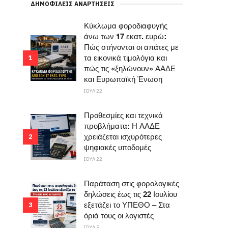
ΔΗΜΟΦΙΛΕΊΣ ΑΝΑΡΤΉΣΕΙΣ
Κύκλωμα φοροδιαφυγής
άνω των 17 εκατ. ευρώ:
Πώς στήνονται οι απάτες με
τα εικονικά τιμολόγια και
1
πώς τις «ξηλώνουν» ΑΑΔΕ
και Ευρωπαϊκή Ένωση
ΙΟΥΛ 22
Προθεσμίες και τεχνικά
προβλήματα: Η ΑΑΔΕ
χρειάζεται ισχυρότερες
2
ψηφιακές υποδομές
ΙΟΥΛ 22
Παράταση στις φορολογικές
δηλώσεις έως τις 22 Ιουλίου
εξετάζει το ΥΠΕΘΟ – Στα
3
όριά τους οι λογιστές
ΙΟΥΛ 9