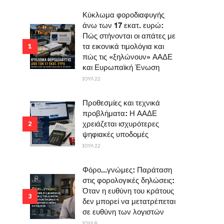
Κύκλωμα φοροδιαφυγής
άνω των 17 εκατ. ευρώ:
Πώς στήνονται οι απάτες με
τα εικονικά τιμολόγια και
1
πώς τις «ξηλώνουν» ΑΑΔΕ
και Ευρωπαϊκή Ένωση
ΙΟΥΛ 22
Προθεσμίες και τεχνικά
προβλήματα: Η ΑΑΔΕ
χρειάζεται ισχυρότερες
2
ψηφιακές υποδομές
ΙΟΥΛ 22
Φόρο...γνώμες: Παράταση
στις φορολογικές δηλώσεις:
Όταν η ευθύνη του κράτους
3
δεν μπορεί να μετατρέπεται
σε ευθύνη των λογιστών
ΙΟΥΛ 8