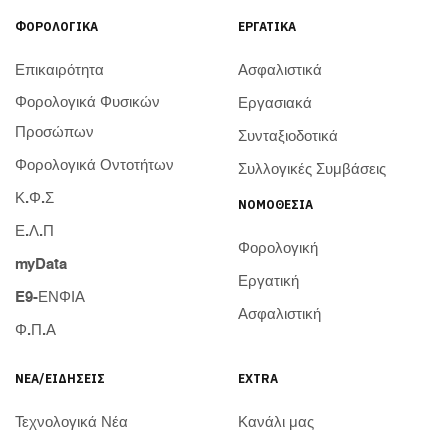
ΦΟΡΟΛΟΓΙΚΆ
ΕΡΓΑΤΙΚΆ
Επικαιρότητα
Ασφαλιστικά
Φορολογικά Φυσικών
Εργασιακά
Προσώπων
Συνταξιοδοτικά
Φορολογικά Οντοτήτων
Συλλογικές Συμβάσεις
Κ.Φ.Σ
ΝΟΜΟΘΕΣΊΑ
Ε.Λ.Π
Φορολογική
myData
Εργατική
E9-ΕΝΦΙΑ
Ασφαλιστική
Φ.Π.Α
ΝΈΑ/ΕΙΔΉΣΕΙΣ
EXTRA
Τεχνολογικά Νέα
Κανάλι μας