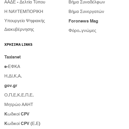
ΑΑΔΕ - Δελτία Τύπου
Βήμα Συναδέλφων
Η ΝΑΥΤΕΜΠΟΡΙΚΗ
Βήμα Συνεργατών
Υπουργείο Ψηφιακής
Foronews Mag
Διακυβέρνησης
Φόρο..γνώμες
ΧΡΉΣΙΜΑ LINKS
Taxisnet
e-ΕΦΚΑ
Η.ΔΙ.Κ.Α.
gov.gr
Ο.Π.Ε.Κ.Ε.Π.Ε.
Μητρώο ΑΑΗΤ
Kωδικοί CPV
Kωδικοί CPV (Ε.Ε)