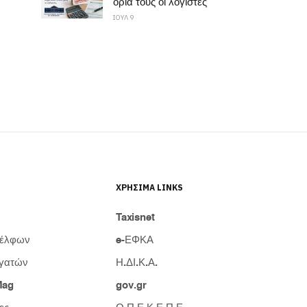
όριά τους οι λογιστές
ΙΟΥΛ 9
ΧΡΉΣΙΜΑ LINKS
Taxisnet
δέλφων
e-ΕΦΚΑ
γατών
Η.ΔΙ.Κ.Α.
Mag
gov.gr