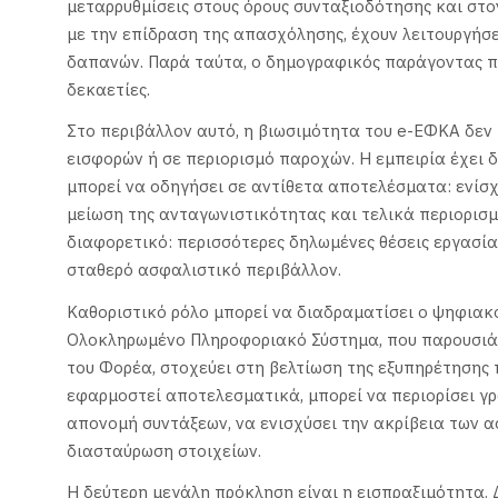
μεταρρυθμίσεις στους όρους συνταξιοδότησης και στ
με την επίδραση της απασχόλησης, έχουν λειτουργήσ
δαπανών. Παρά ταύτα, ο δημογραφικός παράγοντας πα
δεκαετίες.
Στο περιβάλλον αυτό, η βιωσιμότητα του e-ΕΦΚΑ δεν 
εισφορών ή σε περιορισμό παροχών. Η εμπειρία έχει δ
μπορεί να οδηγήσει σε αντίθετα αποτελέσματα: ενί
μείωση της ανταγωνιστικότητας και τελικά περιορισμ
διαφορετικό: περισσότερες δηλωμένες θέσεις εργασίας
σταθερό ασφαλιστικό περιβάλλον.
Καθοριστικό ρόλο μπορεί να διαδραματίσει ο ψηφιακ
Ολοκληρωμένο Πληροφοριακό Σύστημα, που παρουσιάζε
του Φορέα, στοχεύει στη βελτίωση της εξυπηρέτησης 
εφαρμοστεί αποτελεσματικά, μπορεί να περιορίσει γρ
απονομή συντάξεων, να ενισχύσει την ακρίβεια των α
διασταύρωση στοιχείων.
Η δεύτερη μεγάλη πρόκληση είναι η εισπραξιμότητα.