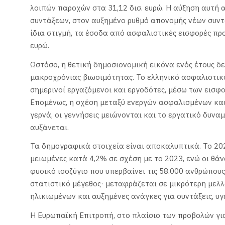
λοιπών παροχών στα 31,12 δισ. ευρώ. Η αύξηση αυτή α
συντάξεων, στον αυξημένο ρυθμό απονομής νέων συντ
ίδια στιγμή, τα έσοδα από ασφαλιστικές εισφορές προ
ευρώ.
Ωστόσο, η θετική δημοσιονομική εικόνα ενός έτους δ
μακροχρόνιας βιωσιμότητας. Το ελληνικό ασφαλιστικ
σημερινοί εργαζόμενοι και εργοδότες, μέσω των εισφο
Επομένως, η σχέση μεταξύ ενεργών ασφαλισμένων και
γερνά, οι γεννήσεις μειώνονται και το εργατικό δυνα
αυξάνεται.
Τα δημογραφικά στοιχεία είναι αποκαλυπτικά. Το 202
μειωμένες κατά 4,2% σε σχέση με το 2023, ενώ οι θάν
φυσικό ισοζύγιο που υπερβαίνει τις 58.000 ανθρώπους
στατιστικό μέγεθος· μεταφράζεται σε μικρότερη μελ
ηλικιωμένων και αυξημένες ανάγκες για συντάξεις, υγ
Η Ευρωπαϊκή Επιτροπή, στο πλαίσιο των προβολών για