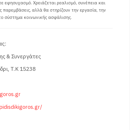
τε εφησυχασμό. Χρειάζεται ρεαλισμό, συνέπεια και
ς παρεμβάσεις, αλλά θα στηρίζουν την εργασία, την
το σύστημα κοινωνικής ασφάλισης.
ας:
ης & Συνεργάτες
δρι, T.K 15238
igoros.gr
idisdikigoros.gr/