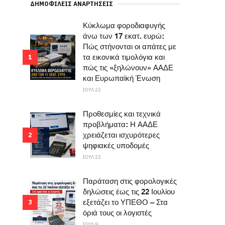
ΔΗΜΟΦΙΛΕΊΣ ΑΝΑΡΤΉΣΕΙΣ
Κύκλωμα φοροδιαφυγής
άνω των 17 εκατ. ευρώ:
Πώς στήνονται οι απάτες με
τα εικονικά τιμολόγια και
1
πώς τις «ξηλώνουν» ΑΑΔΕ
και Ευρωπαϊκή Ένωση
ΙΟΥΛ 22
Προθεσμίες και τεχνικά
προβλήματα: Η ΑΑΔΕ
χρειάζεται ισχυρότερες
2
ψηφιακές υποδομές
ΙΟΥΛ 22
Παράταση στις φορολογικές
δηλώσεις έως τις 22 Ιουλίου
εξετάζει το ΥΠΕΘΟ – Στα
3
όριά τους οι λογιστές
ΙΟΥΛ 9