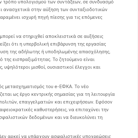
ον τρόπο υπολογισμού των συντάξεων, σε συνδυασμό
ει ανασχετικά στην αύξηση των συνταξιοδοτικών
ραμένει ισχυρή πηγή πίεσης για τις επόμενες
μπορεί να στηριχθεί αποκλειστικά σε αυξήσεις
είξει ότι η υπερβολική επιβάρυνση της εργασίας
σχυση της αδήλωτης ή υποδηλωμένης απασχόλησης,
ό της εισπραξιμότητας. Το ζητούμενο είναι
, υψηλότεροι μισθοί, ουσιαστικοί έλεγχοι και
ός μετασχηματισμός του e-ΕΦΚΑ. Το νέο
ται ως έργο κεντρικής σημασίας για τη λειτουργία
πολιτών, επαγγελματιών και επιχειρήσεων. Εφόσον
αφειοκρατικές καθυστερήσεις, να επιταχύνει την
σφαλιστικών δεδομένων και να διευκολύνει τη
 Δεν αρκεί να υπάρχουν ασφαλιστικές υποχρεώσεις