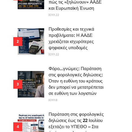
πώς τις «ξηλώνουν» ΑΑΔΕ
και Ευρωπαϊκή Ένωση
ΙΟΥΛ 22
Προθεσμίες και τεχνικά
προβλήματα: Η ΑΑΔΕ
χρειάζεται ισχυρότερες
2
ψηφιακές υποδομές
ΙΟΥΛ 22
Φόρο...γνώμες: Παράταση
στις φορολογικές δηλώσεις:
Όταν η ευθύνη του κράτους
3
δεν μπορεί να μετατρέπεται
σε ευθύνη των λογιστών
ΙΟΥΛ 8
Παράταση στις φορολογικές
δηλώσεις έως τις 22 Ιουλίου
εξετάζει το ΥΠΕΘΟ – Στα
4