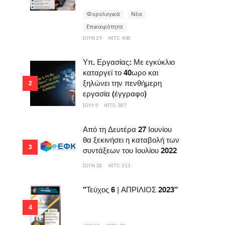
Φορολογικά
Νέα
Επικαιρότητα
ΙΟΥΝ 29
HITS: 408
Υπ. Εργασίας: Με εγκύκλιο
καταργεί το 40ωρο και
ξηλώνει την πενθήμερη
2
εργασία (έγγραφο)
ΙΟΥΛ 9
HITS: 387
Από τη Δευτέρα 27 Ιουνίου
θα ξεκινήσει η καταβολή των
3
συντάξεων του Ιουλίου 2022
ΙΟΥΝ 18
HITS: 311
"Τεύχος 6 | ΑΠΡΙΛΙΟΣ 2023"
4