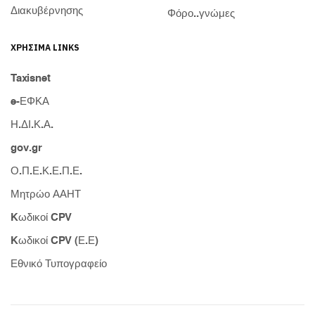
Διακυβέρνησης
Φόρο..γνώμες
ΧΡΉΣΙΜΑ LINKS
Taxisnet
e-ΕΦΚΑ
Η.ΔΙ.Κ.Α.
gov.gr
Ο.Π.Ε.Κ.Ε.Π.Ε.
Μητρώο ΑΑΗΤ
Kωδικοί CPV
Kωδικοί CPV (Ε.Ε)
Εθνικό Τυπογραφείο