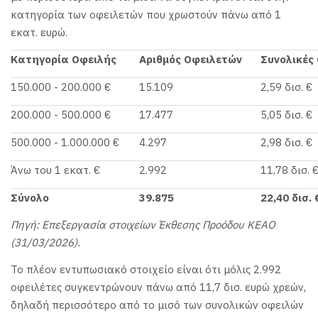
κατηγορία των οφειλετών που χρωστούν πάνω από 1
εκατ. ευρώ.
Κατηγορία Οφειλής
Αριθμός Οφειλετών
Συνολικές
150.000 - 200.000 €
15.109
2,59 δισ. €
200.000 - 500.000 €
17.477
5,05 δισ. €
500.000 - 1.000.000 €
4.297
2,98 δισ. €
Άνω του 1 εκατ. €
2.992
11,78 δισ. 
Σύνολο
39.875
22,40 δισ. 
Πηγή: Επεξεργασία στοιχείων Έκθεσης Προόδου ΚΕΑΟ
(31/03/2026).
Το πλέον εντυπωσιακό στοιχείο είναι ότι μόλις 2.992
οφειλέτες συγκεντρώνουν πάνω από 11,7 δισ. ευρώ χρεών,
δηλαδή περισσότερο από το μισό των συνολικών οφειλών