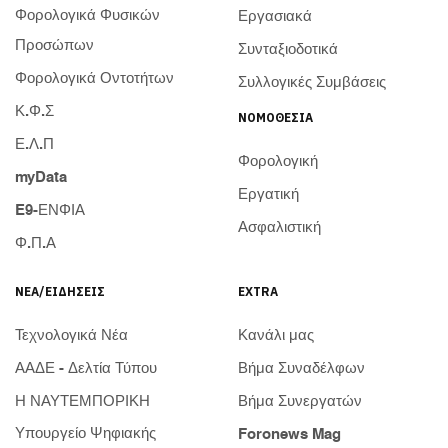
Φορολογικά Φυσικών
Εργασιακά
Προσώπων
Συνταξιοδοτικά
Φορολογικά Οντοτήτων
Συλλογικές Συμβάσεις
Κ.Φ.Σ
ΝΟΜΟΘΕΣΊΑ
Ε.Λ.Π
Φορολογική
myData
Εργατική
E9-ΕΝΦΙΑ
Ασφαλιστική
Φ.Π.Α
ΝΈΑ/ΕΙΔΉΣΕΙΣ
EXTRA
Τεχνολογικά Νέα
Κανάλι μας
ΑΑΔΕ - Δελτία Τύπου
Βήμα Συναδέλφων
Η ΝΑΥΤΕΜΠΟΡΙΚΗ
Βήμα Συνεργατών
Υπουργείο Ψηφιακής
Foronews Mag