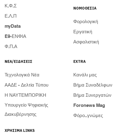
Κ.Φ.Σ
ΝΟΜΟΘΕΣΊΑ
Ε.Λ.Π
Φορολογική
myData
Εργατική
E9-ΕΝΦΙΑ
Ασφαλιστική
Φ.Π.Α
ΝΈΑ/ΕΙΔΉΣΕΙΣ
EXTRA
Τεχνολογικά Νέα
Κανάλι μας
ΑΑΔΕ - Δελτία Τύπου
Βήμα Συναδέλφων
Η ΝΑΥΤΕΜΠΟΡΙΚΗ
Βήμα Συνεργατών
Υπουργείο Ψηφιακής
Foronews Mag
Διακυβέρνησης
Φόρο..γνώμες
ΧΡΉΣΙΜΑ LINKS