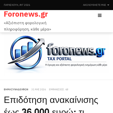
ΠΑΡΑΣΚΕΥΉ, ΑΥΓ 2026
ΑΚΟΛΟΥΘΉΣΤΕ ΜΑΣ
Foronews.gr
«Αξιόπιστη φορολογική
πληροφόρηση, κάθε μέρα»
ΒΉΜΑ ΣΥΝΑΔΈΛΦΩΝ
31 ΜΆΙ 2026
ΕΜΦΑΝΊΣΕΙΣ: 68
Επιδότηση ανακαίνισης
έως 36.000 ευρώ: τι