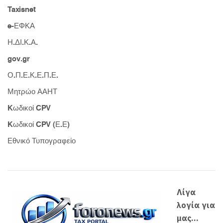
Taxisnet
e-ΕΦΚΑ
Η.ΔΙ.Κ.Α.
gov.gr
Ο.Π.Ε.Κ.Ε.Π.Ε.
Μητρώο ΑΑΗΤ
Kωδικοί CPV
Kωδικοί CPV (Ε.Ε)
Εθνικό Τυπογραφείο
Λίγα
λογία για
μας...