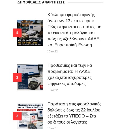
ΔΗΜΟΦΙΛΕΊΣ ΑΝΑΡΤΉΣΕΙΣ
Κύκλωμα φοροδιαφυγής
άνω των 17 εκατ. ευρώ:
Πώς στήνονται οι απάτες με
τα εικονικά τιμολόγια και
1
πώς τις «ξηλώνουν» ΑΑΔΕ
και Ευρωπαϊκή Ένωση
ΙΟΥΛ 22
Προθεσμίες και τεχνικά
προβλήματα: Η ΑΑΔΕ
χρειάζεται ισχυρότερες
2
ψηφιακές υποδομές
ΙΟΥΛ 22
Παράταση στις φορολογικές
δηλώσεις έως τις 22 Ιουλίου
εξετάζει το ΥΠΕΘΟ – Στα
3
όριά τους οι λογιστές
ΙΟΥΛ 9