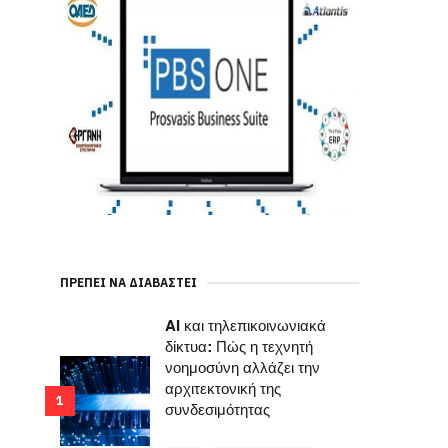
ΠΡΈΠΕΙ ΝΑ ΔΙΑΒΑΣΤΕΊ
AI και τηλεπικοινωνιακά
δίκτυα: Πώς η τεχνητή
νοημοσύνη αλλάζει την
αρχιτεκτονική της
1
συνδεσιμότητας