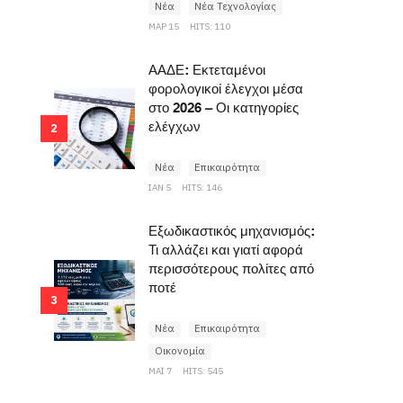
Νέα
Νέα Τεχνολογίας
ΜΑΡ 15
HITS: 110
ΑΑΔΕ: Εκτεταμένοι
φορολογικοί έλεγχοι μέσα
στο 2026 – Οι κατηγορίες
ελέγχων
2
Νέα
Επικαιρότητα
ΙΑΝ 5
HITS: 146
Εξωδικαστικός μηχανισμός:
Τι αλλάζει και γιατί αφορά
περισσότερους πολίτες από
ποτέ
3
Νέα
Επικαιρότητα
Οικονομία
ΜΆΙ 7
HITS: 545