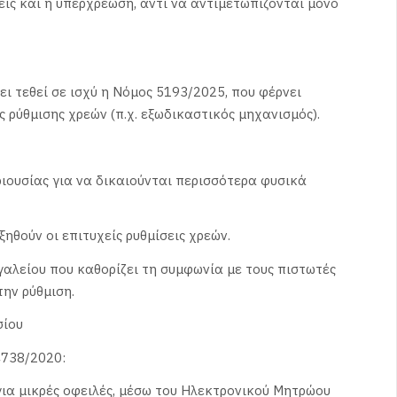
ις και η υπερχρέωση, αντί να αντιμετωπίζονται μόνο
ι τεθεί σε ισχύ η Νόμος 5193/2025, που φέρνει
 ρύθμισης χρεών (π.χ. εξωδικαστικός μηχανισμός).
ιουσίας για να δικαιούνται περισσότερα φυσικά
ηθούν οι επιτυχείς ρυθμίσεις χρεών.
γαλείου που καθορίζει τη συμφωνία με τους πιστωτές
την ρύθμιση.
σίου
4738/2020:
ια μικρές οφειλές, μέσω του Ηλεκτρονικού Μητρώου