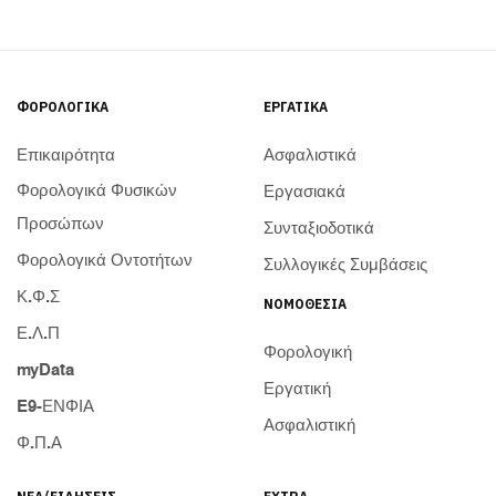
ΦΟΡΟΛΟΓΙΚΆ
ΕΡΓΑΤΙΚΆ
Επικαιρότητα
Ασφαλιστικά
Φορολογικά Φυσικών
Εργασιακά
Προσώπων
Συνταξιοδοτικά
Φορολογικά Οντοτήτων
Συλλογικές Συμβάσεις
Κ.Φ.Σ
ΝΟΜΟΘΕΣΊΑ
Ε.Λ.Π
Φορολογική
myData
Εργατική
E9-ΕΝΦΙΑ
Ασφαλιστική
Φ.Π.Α