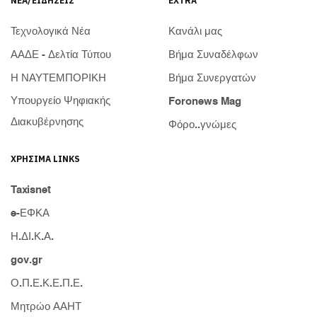
ΝΈΑ/ΕΙΔΉΣΕΙΣ
EXTRA
Τεχνολογικά Νέα
Κανάλι μας
ΑΑΔΕ - Δελτία Τύπου
Βήμα Συναδέλφων
Η ΝΑΥΤΕΜΠΟΡΙΚΗ
Βήμα Συνεργατών
Υπουργείο Ψηφιακής
Foronews Mag
Διακυβέρνησης
Φόρο..γνώμες
ΧΡΉΣΙΜΑ LINKS
Taxisnet
e-ΕΦΚΑ
Η.ΔΙ.Κ.Α.
gov.gr
Ο.Π.Ε.Κ.Ε.Π.Ε.
Μητρώο ΑΑΗΤ