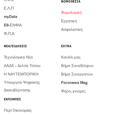
ΝΟΜΟΘΕΣΊΑ
Ε.Λ.Π
Φορολογική
myData
Εργατική
E9-ΕΝΦΙΑ
Ασφαλιστική
Φ.Π.Α
ΝΈΑ/ΕΙΔΉΣΕΙΣ
EXTRA
Τεχνολογικά Νέα
Κανάλι μας
ΑΑΔΕ - Δελτία Τύπου
Βήμα Συναδέλφων
Η ΝΑΥΤΕΜΠΟΡΙΚΗ
Βήμα Συνεργατών
Υπουργείο Ψηφιακής
Foronews Mag
Διακυβέρνησης
Φόρο..γνώμες
ΕΚΠΟΜΠΈΣ
Περί Οικονομίας