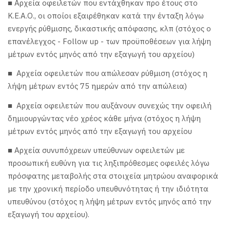
■ Αρχεία οφειλετών που εντάχθηκαν προ έτους στο
Κ.Ε.Α.Ο., οι οποίοι εξαιρέθηκαν κατά την ένταξη λόγω
ενεργής ρύθμισης, δικαστικής απόφασης, κλπ (στόχος ο
επανέλεγχος - Follow up - των προϋποθέσεων για λήψη
μέτρων εντός μηνός από την εξαγωγή του αρχείου)
■ Αρχεία οφειλετών που απώλεσαν ρύθμιση (στόχος η
λήψη μέτρων εντός 75 ημερών από την απώλεια)
■ Αρχεία οφειλετών που αυξάνουν συνεχώς την οφειλή
δημιουργώντας νέο χρέος κάθε μήνα (στόχος η λήψη
μέτρων εντός μηνός από την εξαγωγή του αρχείου
■ Αρχεία συνυπόχρεων υπεύθυνων οφειλετών με
προσωπική ευθύνη για τις ληξιπρόθεσμες οφειλές λόγω
πρόσφατης μεταβολής στα στοιχεία μητρώου αναφορικά
με την χρονική περίοδο υπευθυνότητας ή την ιδιότητα
υπευθύνου (στόχος η λήψη μέτρων εντός μηνός από την
εξαγωγή του αρχείου).