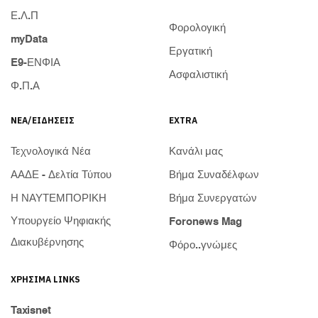
Ε.Λ.Π
Φορολογική
myData
Εργατική
E9-ΕΝΦΙΑ
Ασφαλιστική
Φ.Π.Α
ΝΈΑ/ΕΙΔΉΣΕΙΣ
EXTRA
Τεχνολογικά Νέα
Κανάλι μας
ΑΑΔΕ - Δελτία Τύπου
Βήμα Συναδέλφων
Η ΝΑΥΤΕΜΠΟΡΙΚΗ
Βήμα Συνεργατών
Υπουργείο Ψηφιακής
Foronews Mag
Διακυβέρνησης
Φόρο..γνώμες
ΧΡΉΣΙΜΑ LINKS
Taxisnet