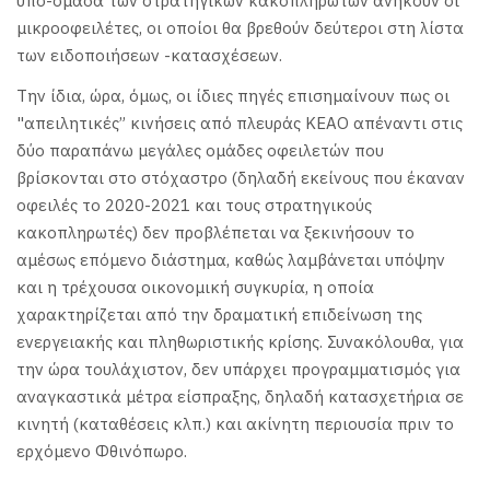
υπο-ομάδα των στρατηγικών κακοπληρωτών ανήκουν οι
μικροοφειλέτες, οι οποίοι θα βρεθούν δεύτεροι στη λίστα
των ειδοποιήσεων -κατασχέσεων.
Την ίδια, ώρα, όμως, οι ίδιες πηγές επισημαίνουν πως οι
"απειλητικές” κινήσεις από πλευράς ΚΕΑΟ απέναντι στις
δύο παραπάνω μεγάλες ομάδες οφειλετών που
βρίσκονται στο στόχαστρο (δηλαδή εκείνους που έκαναν
οφειλές το 2020-2021 και τους στρατηγικούς
κακοπληρωτές) δεν προβλέπεται να ξεκινήσουν το
αμέσως επόμενο διάστημα, καθώς λαμβάνεται υπόψην
και η τρέχουσα οικονομική συγκυρία, η οποία
χαρακτηρίζεται από την δραματική επιδείνωση της
ενεργειακής και πληθωριστικής κρίσης. Συνακόλουθα, για
την ώρα τουλάχιστον, δεν υπάρχει προγραμματισμός για
αναγκαστικά μέτρα είσπραξης, δηλαδή κατασχετήρια σε
κινητή (καταθέσεις κλπ.) και ακίνητη περιουσία πριν το
ερχόμενο Φθινόπωρο.