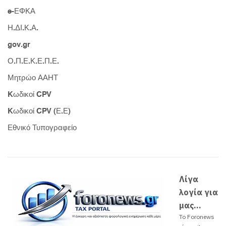
e-ΕΦΚΑ
Η.ΔΙ.Κ.Α.
gov.gr
Ο.Π.Ε.Κ.Ε.Π.Ε.
Μητρώο ΑΑΗΤ
Kωδικοί CPV
Kωδικοί CPV (Ε.Ε)
Εθνικό Τυπογραφείο
Λίγα
λογία για
μας...
Το Foronews