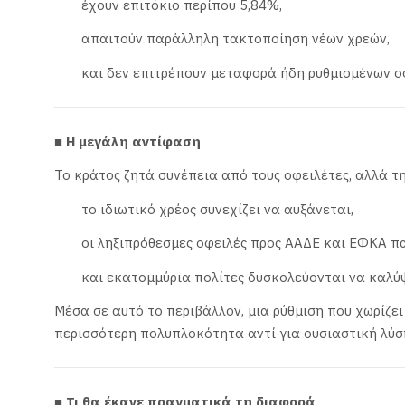
έχουν επιτόκιο περίπου 5,84%,
απαιτούν παράλληλη τακτοποίηση νέων χρεών,
και δεν επιτρέπουν μεταφορά ήδη ρυθμισμένων ο
■ Η μεγάλη αντίφαση
Το κράτος ζητά συνέπεια από τους οφειλέτες, αλλά τη
το ιδιωτικό χρέος συνεχίζει να αυξάνεται,
οι ληξιπρόθεσμες οφειλές προς ΑΑΔΕ και ΕΦΚΑ π
και εκατομμύρια πολίτες δυσκολεύονται να καλύψ
Μέσα σε αυτό το περιβάλλον, μια ρύθμιση που χωρίζει
περισσότερη πολυπλοκότητα αντί για ουσιαστική λύσ
■ Τι θα έκανε πραγματικά τη διαφορά