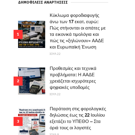
ΔΗΜΟΦΙΛΕΊΣ ΑΝΑΡΤΉΣΕΙΣ
Κύκλωμα φοροδιαφυγής
άνω των 17 εκατ. ευρώ:
Πώς στήνονται οι απάτες με
τα εικονικά τιμολόγια και
1
πώς τις «ξηλώνουν» ΑΑΔΕ
και Ευρωπαϊκή Ένωση
ΙΟΥΛ 22
Προθεσμίες και τεχνικά
προβλήματα: Η ΑΑΔΕ
χρειάζεται ισχυρότερες
2
ψηφιακές υποδομές
ΙΟΥΛ 22
Παράταση στις φορολογικές
δηλώσεις έως τις 22 Ιουλίου
εξετάζει το ΥΠΕΘΟ – Στα
3
όριά τους οι λογιστές
ΙΟΥΛ 9