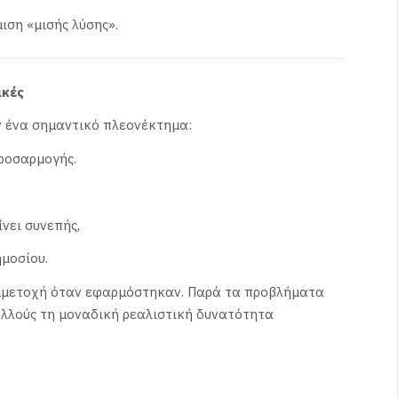
μιση «μισής λύσης».
ικές
ν ένα σημαντικό πλεονέκτημα:
ροσαρμογής.
νει συνεπής,
ημοσίου.
συμμετοχή όταν εφαρμόστηκαν. Παρά τα προβλήματα
ολλούς τη μοναδική ρεαλιστική δυνατότητα