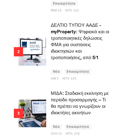
Επικαιρότητα
ΦΕΒ 10
HITS: 112
ΔΕΛΤΙΟ ΤΥΠΟΥ ΑΑΔΕ -
myProperty: Ψηφιακά και οι
τροποποιητικές δηλώσεις
ΦΜΑ για συστάσεις
ιδιοκτησιών και
2
τροποποιήσεις, από 5/1
Νέα
Επικαιρότητα
ΙΑΝ 5
HITS: 130
ΜΙΔΑ: Σταδιακή εκκίνηση με
περίοδο προσαρμογής – Τι
θα πρέπει να γνωρίζουν οι
ιδιοκτήτες ακινήτων
3
Νέα
Επικαιρότητα
ΙΟΥΛ 11
HITS: 274