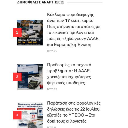
ΔΗΜΟΦΙΛΕΊΣ ΑΝΑΡΤΉΣΕΙΣ
Κύκλωμα φοροδιαφυγής
άνω των 17 εκατ. ευρώ:
Πώς στήνονται οι απάτες με
τα εικονικά τιμολόγια και
1
πώς τις «ξηλώνουν» ΑΑΔΕ
και Ευρωπαϊκή Ένωση
ΙΟΥΛ 22
Προθεσμίες και τεχνικά
προβλήματα: Η ΑΑΔΕ
χρειάζεται ισχυρότερες
2
ψηφιακές υποδομές
ΙΟΥΛ 22
Παράταση στις φορολογικές
δηλώσεις έως τις 22 Ιουλίου
εξετάζει το ΥΠΕΘΟ – Στα
3
όριά τους οι λογιστές
ΙΟΥΛ 9