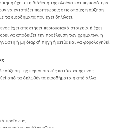
οίκηση έχει στη διάθεσή της ολοένα και περισσότερα
υν να εντοπίζει περιπτώσεις στις οποίες η αύξηση
με τα εισοδήματα που έχει δηλώσει.
ενος έχει αποκτήσει περιουσιακά στοιχεία ή έχει
ορεί να αποδείξει την προέλευση των χρημάτων, η
γνωστη ή μη διαρκή πηγή ή αιτία και να φορολογηθεί
ας
θε αύξηση της περιουσιακής κατάστασης ενός
ηθεί από τα δηλωθέντα εισοδήματα ή από άλλα
κά προϊόντα,
στοιχείων μεγάλης αξίας,