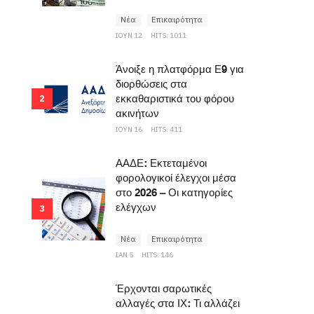
Νέα
Επικαιρότητα
ΙΟΥΝ 12
HITS: 1011
Άνοιξε η πλατφόρμα Ε9 για
διορθώσεις στα
εκκαθαριστικά του φόρου
2
ακινήτων
ΙΟΥΝ 16
HITS: 411
ΑΑΔΕ: Εκτεταμένοι
φορολογικοί έλεγχοι μέσα
στο 2026 – Οι κατηγορίες
ελέγχων
3
Νέα
Επικαιρότητα
ΙΑΝ 5
HITS: 146
Έρχονται σαρωτικές
αλλαγές στα ΙΧ: Τι αλλάζει