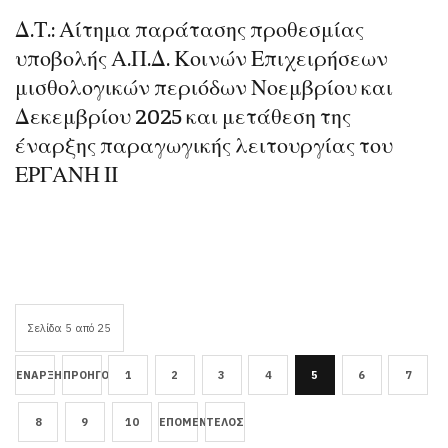
Δ.Τ.: Αίτημα παράτασης προθεσμίας
υποβολής Α.Π.Δ. Κοινών Επιχειρήσεων
μισθολογικών περιόδων Νοεμβρίου και
Δεκεμβρίου 2025 και μετάθεση της
έναρξης παραγωγικής λειτουργίας του
ΕΡΓΑΝΗ ΙΙ
Σελίδα 5 από 25
ΈΝΑΡΞΗ
ΠΡΟΗΓΟΎΜΕΝΟ
1
2
3
4
5
6
7
8
9
10
ΕΠΌΜΕΝΟ
ΤΈΛΟΣ