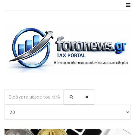
Εισάγετε μέρος του τίτλου.
Εμφάνιση #